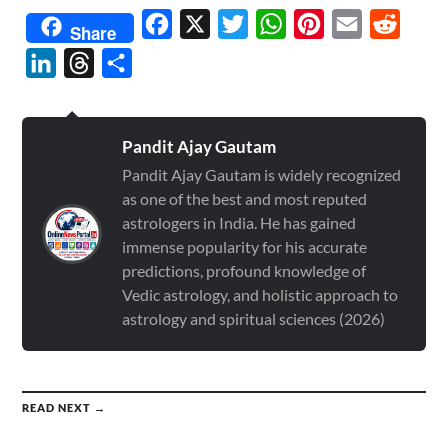
Facebook
X
Twitter
WhatsApp
Pinterest
Email
Reddit
Share
LinkedIn
Threads
Share
Pandit Ajay Gautam
Pandit Ajay Gautam is widely recognized
as one of the best and most reputed
astrologers in India. He has gained
immense popularity for his accurate
predictions, profound knowledge of
Vedic astrology, and holistic approach to
astrology and spiritual sciences (2026)
READ NEXT →