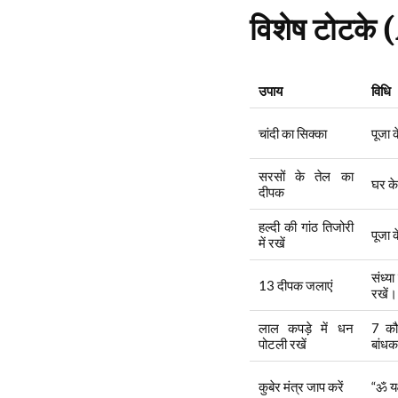
विशेष टोटक
उपाय
विधि
चांदी का सिक्का
पूजा 
सरसों के तेल का
घर के
दीपक
हल्दी की गांठ तिजोरी
पूजा 
में रखें
संध्य
13 दीपक जलाएं
रखें।
लाल कपड़े में धन
7 कौ
पोटली रखें
बांधक
कुबेर मंत्र जाप करें
“ॐ यक