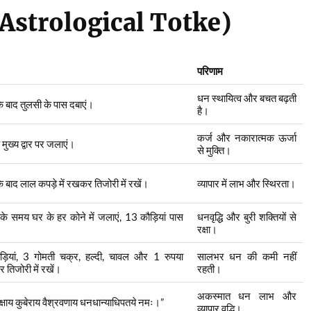
े (Astrological Totke)
परिणाम
धन स्थायित्व और बचत बढ़ती
के बाद तुलसी के पास दबाएं।
है।
कर्ज और नकारात्मक ऊर्जा
 मुख्य द्वार पर जलाएं।
से मुक्ति।
के बाद लाल कपड़े में रखकर तिजोरी में रखें।
व्यापार में लाभ और स्थिरता।
ा के समय घर के हर कोने में जलाएं, 13 कौड़ियां पास
धनवृद्धि और बुरी शक्तियों से
रक्षा।
ड़ियां, 3 गोमती चक्र, हल्दी, चावल और 1 रुपया
सालभर धन की कमी नहीं
र तिजोरी में रखें।
रहती।
अकस्मात धन लाभ और
्षाय कुबेराय वैश्रवणाय धनधान्याधिपतये नमः।”
व्यापार वृद्धि।