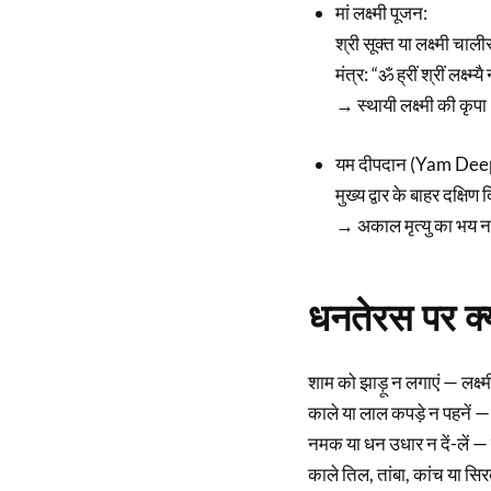
मां लक्ष्मी पूजन:
श्री सूक्त या लक्ष्मी चाल
मंत्र: “ॐ ह्रीं श्रीं लक्ष्म्
→ स्थायी लक्ष्मी की कृप
यम दीपदान (Yam Dee
मुख्य द्वार के बाहर दक्षि
→ अकाल मृत्यु का भय न
धनतेरस पर क
शाम को झाड़ू न लगाएं — लक्ष्
काले या लाल कपड़े न पहनें — 
नमक या धन उधार न दें-लें — 
काले तिल, तांबा, कांच या सि