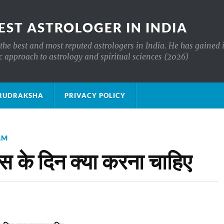
EST ASTROLOGER IN INDIA
the best and most reputed astrologers in India. He has gained 
c approach to astrology and spiritual sciences (2026)
क्ष RUDRAKSHA
PRIVACY POLICY
AM
 के दिन क्या करना चाहिए