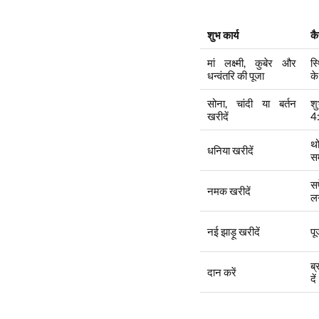
शुभ कार्य
कै
मां लक्ष्मी, कुबेर और
स्
धन्वंतरि की पूजा
के
सोना, चांदी या बर्तन
श
खरीदें
4:
थो
धनिया खरीदें
सम
सफ
नमक खरीदें
ल
नई झाड़ू खरीदें
पू
ब्
दान करें
दे