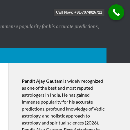
Call Now: +91-7974026721
immense popularity for his accurate predictions,
Pandit Ajay Gautam
is widely recognized
as one of the best and most reputed
astrologers in India. He has gained
immense popularity for his accurate
predictions, profound knowledge of Vedic
astrology, and holistic approach to
astrology and spiritual sciences (2026).​
Pandit Ajay Gautam, Best Astrologer in