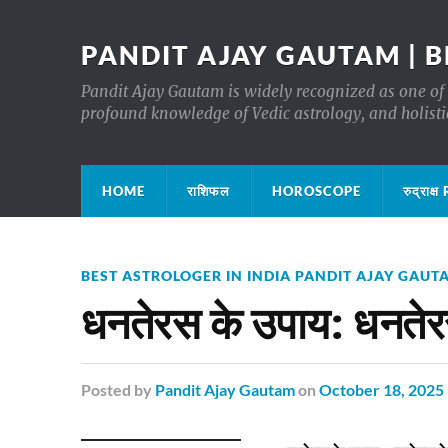
PANDIT AJAY GAUTAM | B
Pandit Ajay Gautam is widely recognized as one of 
profound knowledge of Vedic astrology, and holisti
HOME
राशिफल
HOROSCOPE
रुद्रा
BEST ASTROLOGER IN INDIA PANDIT AJAY GAUT
धनतेरस के उपाय: धनतेरस
Posted
by
Pandit Ajay Gautam
on
October 18, 2025