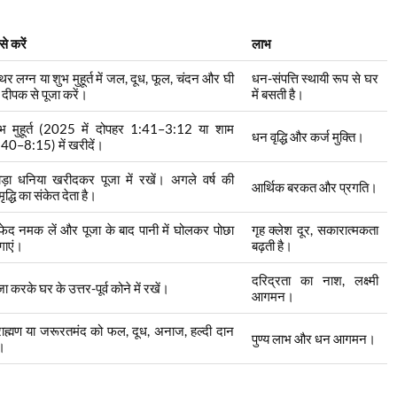
से करें
लाभ
थिर लग्न या शुभ मुहूर्त में जल, दूध, फूल, चंदन और घी
धन-संपत्ति स्थायी रूप से घर
 दीपक से पूजा करें।
में बसती है।
ुभ मुहूर्त (2025 में दोपहर 1:41–3:12 या शाम
धन वृद्धि और कर्ज मुक्ति।
40–8:15) में खरीदें।
ड़ा धनिया खरीदकर पूजा में रखें। अगले वर्ष की
आर्थिक बरकत और प्रगति।
ृद्धि का संकेत देता है।
ेद नमक लें और पूजा के बाद पानी में घोलकर पोछा
गृह क्लेश दूर, सकारात्मकता
गाएं।
बढ़ती है।
दरिद्रता का नाश, लक्ष्मी
जा करके घर के उत्तर-पूर्व कोने में रखें।
आगमन।
राह्मण या जरूरतमंद को फल, दूध, अनाज, हल्दी दान
पुण्य लाभ और धन आगमन।
ं।