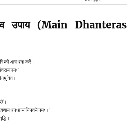
न व उपाय (Main Dhanteras
तरि की आराधना करें।
वंतराय नमः”
रोगमुक्ति।
रखें।
वैश्रवणाय धनधान्याधिपतये नमः।”
ृद्धि।